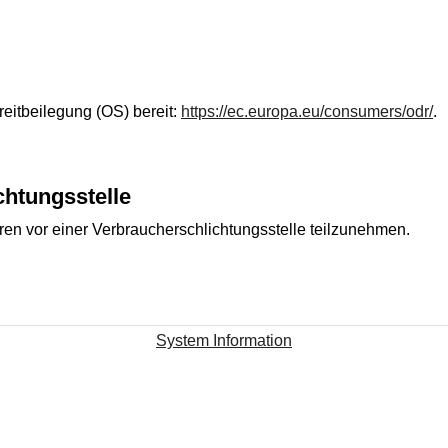
reitbeilegung (OS) bereit:
https://ec.europa.eu/consumers/odr/
.
chtungs­stelle
ahren vor einer Verbraucherschlichtungsstelle teilzunehmen.
System Information