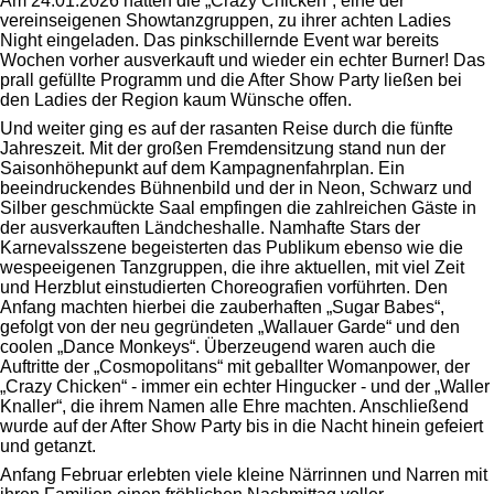
Am 24.01.2026 hatten die „Crazy Chicken“, eine der
vereinseigenen Showtanzgruppen, zu ihrer achten Ladies
Night eingeladen. Das pinkschillernde Event war bereits
Wochen vorher ausverkauft und wieder ein echter Burner! Das
prall gefüllte Programm und die After Show Party ließen bei
den Ladies der Region kaum Wünsche offen.
Und weiter ging es auf der rasanten Reise durch die fünfte
Jahreszeit. Mit der großen Fremdensitzung stand nun der
Saisonhöhepunkt auf dem Kampagnenfahrplan. Ein
beeindruckendes Bühnenbild und der in Neon, Schwarz und
Silber geschmückte Saal empfingen die zahlreichen Gäste in
der ausverkauften Ländcheshalle. Namhafte Stars der
Karnevalsszene begeisterten das Publikum ebenso wie die
wespeeigenen Tanzgruppen, die ihre aktuellen, mit viel Zeit
und Herzblut einstudierten Choreografien vorführten. Den
Anfang machten hierbei die zauberhaften „Sugar Babes“,
gefolgt von der neu gegründeten „Wallauer Garde“ und den
coolen „Dance Monkeys“. Überzeugend waren auch die
Auftritte der „Cosmopolitans“ mit geballter Womanpower, der
„Crazy Chicken“ - immer ein echter Hingucker - und der „Waller
Knaller“, die ihrem Namen alle Ehre machten. Anschließend
wurde auf der After Show Party bis in die Nacht hinein gefeiert
und getanzt.
Anfang Februar erlebten viele kleine Närrinnen und Narren mit