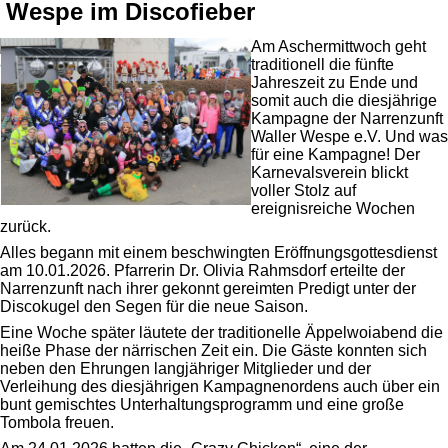
Wespe im Discofieber
Am Aschermittwoch geht
traditionell die fünfte
Jahreszeit zu Ende und
somit auch die diesjährige
Kampagne der Narrenzunft
Waller Wespe e.V. Und was
für eine Kampagne! Der
Karnevalsverein blickt
voller Stolz auf
ereignisreiche Wochen
zurück.
Alles begann mit einem beschwingten Eröffnungsgottesdienst
am 10.01.2026. Pfarrerin Dr. Olivia Rahmsdorf erteilte der
Narrenzunft nach ihrer gekonnt gereimten Predigt unter der
Discokugel den Segen für die neue Saison.
Eine Woche später läutete der traditionelle Äppelwoiabend die
heiße Phase der närrischen Zeit ein. Die Gäste konnten sich
neben den Ehrungen langjähriger Mitglieder und der
Verleihung des diesjährigen Kampagnenordens auch über ein
bunt gemischtes Unterhaltungsprogramm und eine große
Tombola freuen.