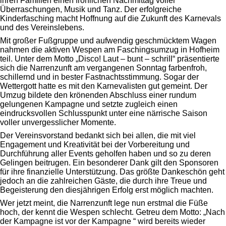
ihren Familien einen fröhlichen Nachmittag voller
Überraschungen, Musik und Tanz. Der erfolgreiche
Kinderfasching macht Hoffnung auf die Zukunft des Karnevals
und des Vereinslebens.
Mit großer Fußgruppe und aufwendig geschmücktem Wagen
nahmen die aktiven Wespen am Faschingsumzug in Hofheim
teil. Unter dem Motto „Disco! Laut – bunt – schrill“ präsentierte
sich die Narrenzunft am vergangenen Sonntag farbenfroh,
schillernd und in bester Fastnachtsstimmung. Sogar der
Wettergott hatte es mit den Karnevalisten gut gemeint. Der
Umzug bildete den krönenden Abschluss einer rundum
gelungenen Kampagne und setzte zugleich einen
eindrucksvollen Schlusspunkt unter eine närrische Saison
voller unvergesslicher Momente.
Der Vereinsvorstand bedankt sich bei allen, die mit viel
Engagement und Kreativität bei der Vorbereitung und
Durchführung aller Events geholfen haben und so zu deren
Gelingen beitrugen. Ein besonderer Dank gilt den Sponsoren
für ihre finanzielle Unterstützung. Das größte Dankeschön geht
jedoch an die zahlreichen Gäste, die durch ihre Treue und
Begeisterung den diesjährigen Erfolg erst möglich machten.
Wer jetzt meint, die Narrenzunft lege nun erstmal die Füße
hoch, der kennt die Wespen schlecht. Getreu dem Motto: „Nach
der Kampagne ist vor der Kampagne “ wird bereits wieder