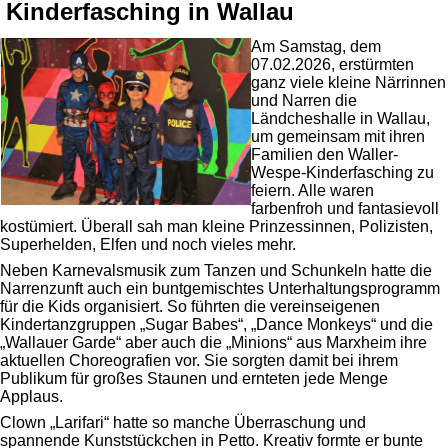
Kinderfasching in Wallau
Am Samstag, dem
07.02.2026, erstürmten
ganz viele kleine Närrinnen
und Narren die
Ländcheshalle in Wallau,
um gemeinsam mit ihren
Familien den Waller-
Wespe-Kinderfasching zu
feiern. Alle waren
farbenfroh und fantasievoll
kostümiert. Überall sah man kleine Prinzessinnen, Polizisten,
Superhelden, Elfen und noch vieles mehr.
Neben Karnevalsmusik zum Tanzen und Schunkeln hatte die
Narrenzunft auch ein buntgemischtes Unterhaltungsprogramm
für die Kids organisiert. So führten die vereinseigenen
Kindertanzgruppen „Sugar Babes“, „Dance Monkeys“ und die
„Wallauer Garde“ aber auch die „Minions“ aus Marxheim ihre
aktuellen Choreografien vor. Sie sorgten damit bei ihrem
Publikum für großes Staunen und ernteten jede Menge
Applaus.
Clown „Larifari“ hatte so manche Überraschung und
spannende Kunststückchen in Petto. Kreativ formte er bunte