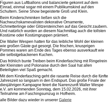
Figuren aus Luftballons und balancierte gekonnt auf dem
Einrad, einmal sogar mit einem Publikumskind auf den
Schultern. Seine Show begeisterte Groß und Klein.
Beim Kinderschminken ließen sich die
Nachwuchskarnevalisten dekorative Ornamente,
Schmetterlinge oder Glitzersteinchen auf das Gesicht zaubern.
Und natürlich wurden an diesem Nachmittag auch die tollsten
Kostüme oder Kostümgruppen prämiert.
Die Waller Wespen hatten für das leibliche Wohl der kleinen
wie großen Gäste gut gesorgt. Die frischen, knusprigen
Pommes waren am Ende des Tages ebenso ausverkauft wie
die selbstgebackenen Kuchen.
Das fröhlich bunte Treiben beim Kinderfasching mit Ringelrein
der Kleinsten und Polonaise durch den Saal hat allen
Beteiligten viel Spaß gemacht.
Mit dem Kinderfasching geht die rasante Reise durch die fünfte
Jahreszeit so langsam in den Endspurt. Das große Finale der
diesjährigen Kampagne feiert die Narrenzunft Waller Wespe
e.V. am kommenden Sonntag, dem 15.02.2026, mit ihrer
Teilnahme am Faschingsumzug in Hofheim.
alle Bilder dazu wieder in unserer
Galerie